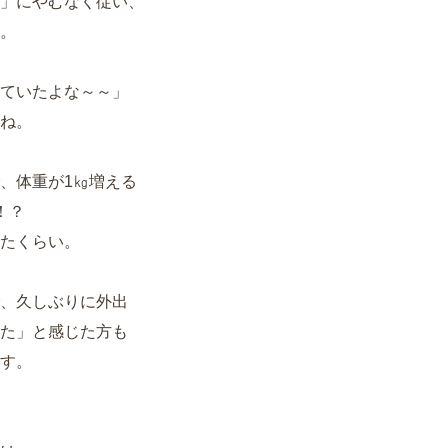
」にやむなく従い、
。
ていたよな～～」
ね。
、体重が1㎏増える
！？
たくらい。
、久しぶりに外出
た」と感じた方も
す。