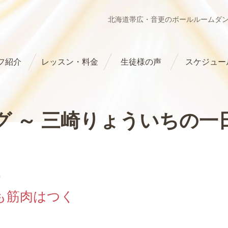
北海道帯広・音更のボールルームダ
フ紹介
レッスン・料金
生徒様の声
スケジュー
グ ～ 三崎りょういちの一
0
も筋肉はつく