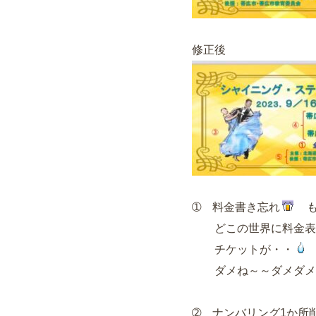
修正後
➀ 料金書き忘れ
も
どこの世界に料金表
チケットが・・
ダメね～～ダメダメ
➁ ナンバリング1か所