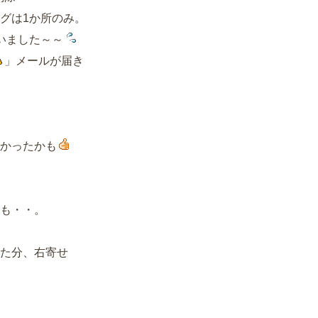
は1か所のみ。
いました～～
」メールが届き
かったかも
も・・。
た分、右寄せ