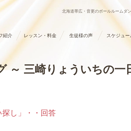
北海道帯広・音更のボールルームダ
フ紹介
レッスン・料金
生徒様の声
スケジュー
グ ～ 三崎りょういちの一
4
い探し」・・回答