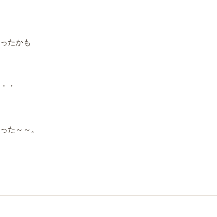
ったかも
・・
った～～。